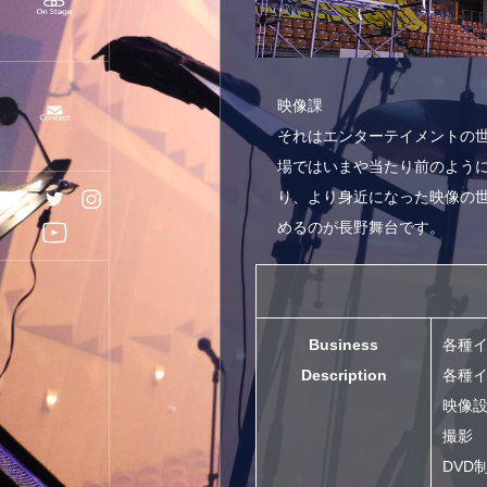
映像課
それはエンターテイメントの
場ではいまや当たり前のよう
り、より身近になった映像の世
めるのが長野舞台です。
Business
各種
Description
各種
映像
撮影
DVD