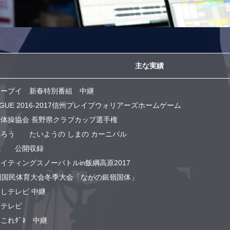
主な実績
シーブイ 新春特別番組 中継
EAGUE 2016-2017信州ブレイブウォリアーズホームゲーム
体操協会 長野県クラブカップ選手権
じろう たいようの しまの カーニバル
魂 公開収録
イティングスノーバトルin飯綱高原2017
回国民体育大会冬季大会「ながの銀嶺国体」
しテレビ 中継
前テレビ
これﾀﾞﾈ 中継