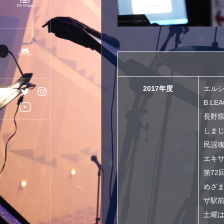
2017年度
エル
B.L
長野県
しま
民謡
エキサ
第72
めざま
ザ駅
土曜は