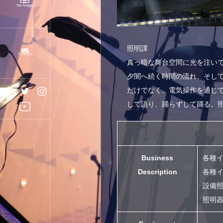
照明課
真っ暗な舞台空間に光を注い
夕闇へ続く時間の流れ、そし
だけでなく、電気操作を通じ
して語り、踊らずして踊る。
Business
各種
Description
各種
設備
照明