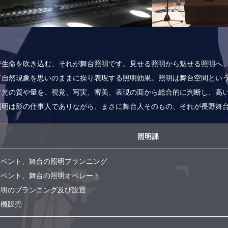
で生命を吹き込む、それが舞台照明です。見せる照明から魅せる照明へ
て自然現象を思いのままに操り表現する照明効果。照明は舞台空間とい
て光の質や量を、視覚、写実、審美、表現の面から総合的に判断し、高
照明は影の仕事人でありながら、まさに舞台人そのもの、それが長野舞
照明課
イベント、舞台の照明プランニング
イベント、舞台の照明オペレート
照明のプランニング及び設置
器機販売