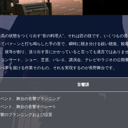
高の状態をつくり出す“音の料理人”、それは匠の技です。いくつもの
ってパァ～ンと打ち鳴らした手の音で、瞬時に聴き分ける鋭い聴覚。観
は、彼等が創り、送り出す音にかかっていると言っても過言ではありま
、コンサート、ショー、芝居、バレエ、講演会、テレビやラジオの公開
客へ夢を届ける作業そのもの、それを実現するのが長野舞台です。
音響課
イベント、舞台の音響プランニング
イベント、舞台の音響オペレート
音響のプランニングおよび設置