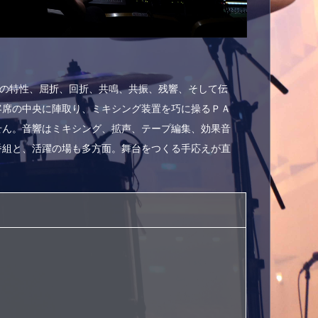
音の特性、屈折、回折、共鳴、共振、残響、そして伝
客席の中央に陣取り、ミキシング装置を巧に操るＰＡ
せん。音響はミキシング、拡声、テープ編集、効果音
番組と、活躍の場も多方面。舞台をつくる手応えが直