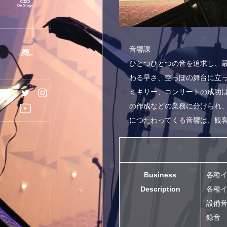
音響課
ひとつひとつの音を追求し、最
わる早さ、空っぽの舞台に立
ミキサー、コンサートの成功
の作成などの業務に分けられ
につたわってくる音響は、観
Business
各種
Description
各種
設備
録音